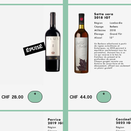
ÉPUISÉ
+
+
CHF
28.00
CHF
44.00