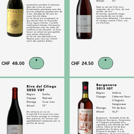
+
+
CHF
48.00
CHF
24.50