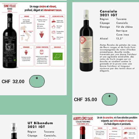
+
CHF
32.00
+
CHF
35.00