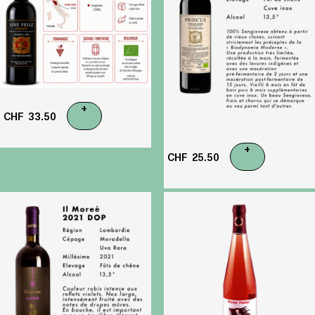
+
CHF
33.50
+
CHF
25.50