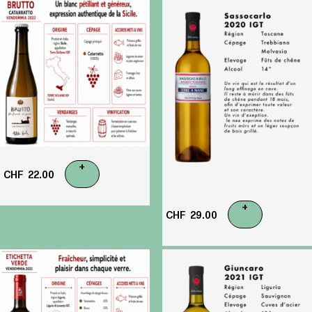
+
CHF
22.00
+
CHF
29.00